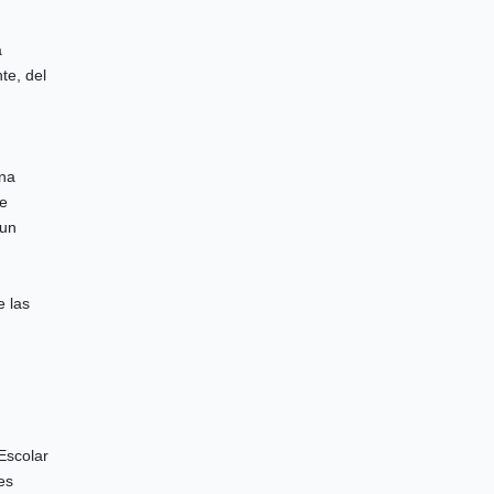
a
te, del
una
De
 un
e las
Escolar
es