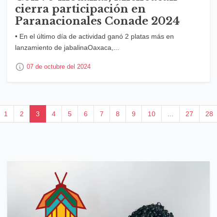
cierra participación en
Paranacionales Conade 2024
• En el último día de actividad ganó 2 platas más en
lanzamiento de jabalinaOaxaca,...
07 de octubre del 2024
1
2
3
4
5
6
7
8
9
10
...
27
28