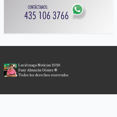
Luciérnaga Noticias 2026
Fany Almazán Gómez ®
Todos los derechos reservados