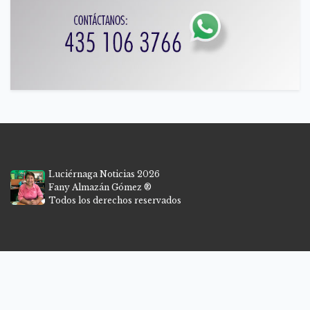
Luciérnaga Noticias 2026
Fany Almazán Gómez ®
Todos los derechos reservados