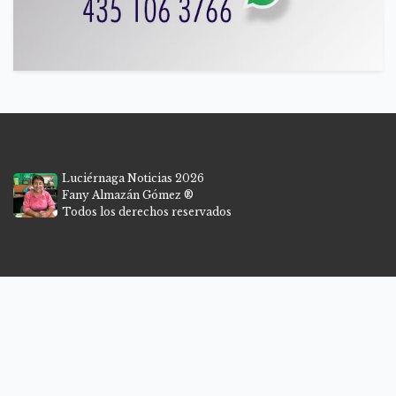
Luciérnaga Noticias 2026
Fany Almazán Gómez ®
Todos los derechos reservados