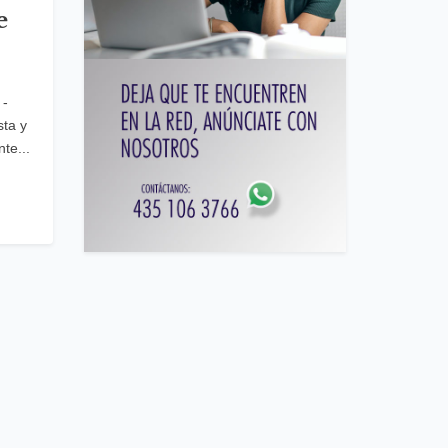
e
 -
ta y
te...