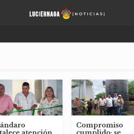
rándaro
Compromiso
talece atención
cumplido: se