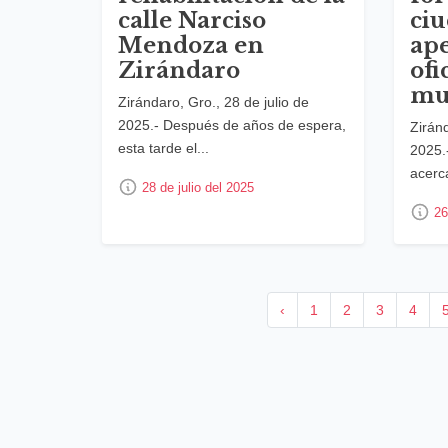
calle Narciso
ciu
Mendoza en
ap
Zirándaro
ofi
mu
Zirándaro, Gro., 28 de julio de
2025.- Después de años de espera,
Ziránd
esta tarde el...
2025.
acerca
28 de julio del 2025
26
‹
1
2
3
4