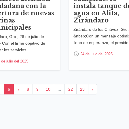
dadana con la
instala tanque d
ertura de nuevas
agua en Alita,
cinas
Zirándaro
nicipales
Zirándaro de los Chávez, Gro.
&nbsp;Con un mensaje optimis
aro, Gro., 26 de julio de
lleno de esperanza, el presiden
- Con el firme objetivo de
r los servicios...
24 de julio del 2025
 de julio del 2025
5
6
7
8
9
10
...
22
23
›