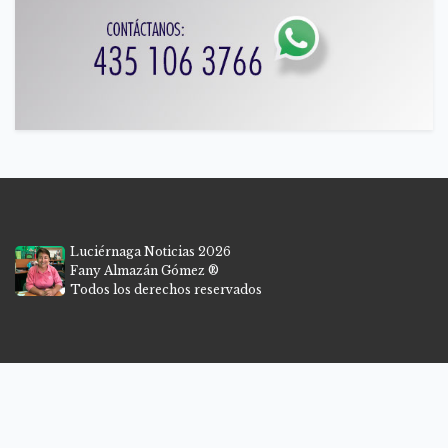
Luciérnaga Noticias 2026
Fany Almazán Gómez ®
Todos los derechos reservados