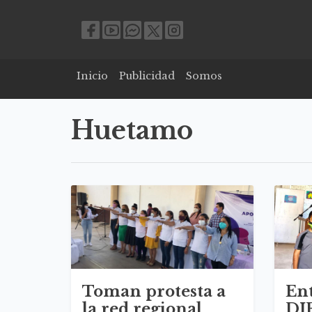
Inicio
Publicidad
Somos
Huetamo
Toman protesta a
En
la red regional
DI