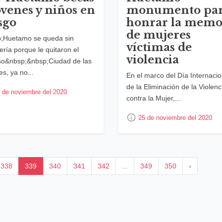
óvenes y niños en
monumento pa
sgo
honrar la memo
de mujeres
;Huetamo se queda sin
víctimas de
ería porque le quitaron el
violencia
so&nbsp;&nbsp;Ciudad de las
s, ya no...
En el marco del Día Internacio
de la Eliminación de la Violenc
 de noviembre del 2020
contra la Mujer,...
25 de noviembre del 2020
338
339
340
341
342
...
349
350
›