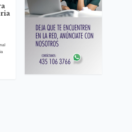
ra
ria
nal
ia