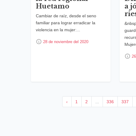
Huetamo
a j
rie
Cambiar de raíz, desde el seno
familiar para lograr erradicar la
&nbsp
violencia en la mujer:...
guard
recur
28 de noviembre del 2020
Mujere
26
‹
1
2
...
336
337